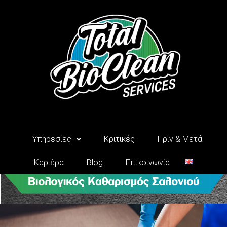
Μετάβαση
στο
περιεχόμενο
Υπηρεσίες
Κριτικές
Πριν & Μετά
Καριέρα
Blog
Επικοινωνία