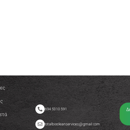
ίες
ές
694 5310 591​
ετά
totalbiocleanservices@gmail.com