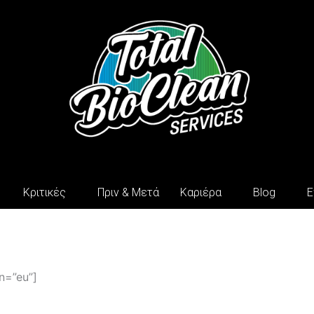
Κριτικές
Πριν & Μετά
Καριέρα
Blog
Ε
n=”eu”]