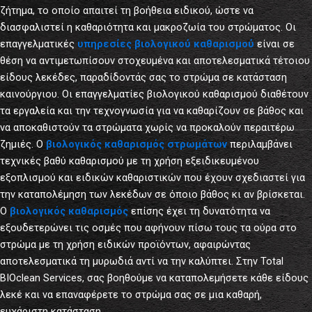
ζήτημα, το οποίο απαιτεί τη βοήθεια ειδικού, ώστε να
διασφαλιστεί η καθαριότητα και μακροζωία του στρώματος. Οι
επαγγελματικές
υπηρεσίες βιολογικού καθαρισμού
είναι σε
θέση να αντιμετωπίσουν στοχευμένα και αποτελεσματικά τέτοιου
είδους λεκέδες, παραδίδοντάς σας το στρώμα σε κατάσταση
καινούργιου. Οι επαγγελματίες βιολογικού καθαρισμού διαθέτουν
τα εργαλεία και την τεχνογνωσία για να καθαρίζουν σε βάθος και
να αποκαθιστούν τα στρώματα χωρίς να προκαλούν περαιτέρω
ζημιές. Ο
βιολογικός καθαρισμός στρωμάτων
περιλαμβάνει
τεχνικές βαθύ καθαρισμού με τη χρήση εξειδικευμένου
εξοπλισμού και ειδικών καθαριστικών που έχουν σχεδιαστεί για
την καταπολέμηση των λεκέδων σε όποιο βάθος κι αν βρίσκεται.
Ο
βιολογικός καθαρισμός
επίσης έχει τη δυνατότητα να
εξουδετερώνει τις οσμές που αφήνουν πίσω τους τα ούρα στο
στρώμα με τη χρήση ειδικών προϊόντων, αφαιρώντας
αποτελεσματικά τη μυρωδιά αντί να την καλύπτει. Στην Total
BIOclean Services, σας βοηθούμε να καταπολεμήσετε κάθε είδους
λεκέ και να επαναφέρετε το στρώμα σας σε μια καθαρή,
ευχάριστη κατάσταση.