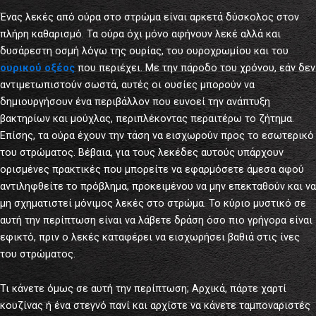
Ένας λεκές από ούρα στο στρώμα είναι αρκετά δύσκολος στον
πλήρη καθαρισμό. Τα ούρα όχι μόνο αφήνουν λεκέ αλλά και
δυσάρεστη οσμή λόγω της ουρίας, του ουροχρωμίου και του
ουρικού οξέος
που περιέχει. Με την πάροδο του χρόνου, εάν δεν
αντιμετωπιστούν σωστά, αυτές οι ουσίες μπορούν να
δημιουργήσουν ένα περιβάλλον που ευνοεί την ανάπτυξη
βακτηρίων και μούχλας, περιπλέκοντας περαιτέρω το ζήτημα.
Επίσης, τα ούρα έχουν την τάση να εισχωρούν προς το εσωτερικό
του στρώματος. Βέβαια, για τους λεκέδες αυτούς υπάρχουν
ορισμένες πρακτικές που μπορείτε να εφαρμόσετε άμεσα αφού
αντιληφθείτε το πρόβλημα, προκειμένου να μην επεκταθούν και να
μη σχηματιστεί μόνιμος λεκές στο στρώμα. Το κύριο μυστικό σε
αυτή την περίπτωση είναι να λάβετε δράση όσο πιο γρήγορα είναι
εφικτό, πριν ο λεκές καταφέρει να εισχωρήσει βαθιά στις ίνες
του στρώματος.
Τι κάνετε όμως σε αυτή την περίπτωση; Αρχικά, πάρτε χαρτί
κουζίνας ή ένα στεγνό πανί και αρχίστε να κάνετε ταμποναριστές