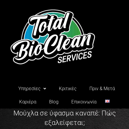
Μετάβαση
στο
περιεχόμενο
Υπηρεσίες
Κριτικές
Πριν & Μετά
Καριέρα
Blog
Επικοινωνία
Μούχλα σε ύφασμα καναπέ: Πώς
εξαλείφεται;