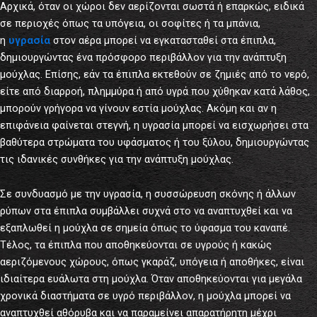
Αρχικά, όταν οι χώροι δεν αερίζονται σωστά ή επαρκώς, ειδικά
σε περιοχές όπως τα υπόγεια, οι σοφίτες ή τα μπάνια,
η
υγρασία
στον αέρα μπορεί να εγκατασταθεί στα έπιπλα,
δημιουργώντας ένα πρόσφορο περιβάλλον για την ανάπτυξη
μούχλας. Επίσης, εάν τα έπιπλα εκτεθούν σε ζημιές από το νερό,
είτε από διαρροή, πλημμύρα ή από υγρά που χύθηκαν κατά λάθος,
μπορούν γρήγορα να γίνουν εστία μούχλας. Ακόμη και αν η
επιφάνεια φαίνεται στεγνή, η υγρασία μπορεί να εισχωρήσει στα
βαθύτερα στρώματα του υφάσματος ή του ξύλου, δημιουργώντας
τις ιδανικές συνθήκες για την ανάπτυξη μούχλας.
Σε συνδυασμό με την υγρασία, η συσσώρευση σκόνης ή άλλων
ρύπων στα έπιπλα συμβάλλει συχνά στο να αναπτυχθεί και να
εξαπλωθεί η μούχλα σε σημεία όπως το ύφασμα του καναπέ.
Τέλος, τα έπιπλα που αποθηκεύονται σε υγρούς ή κακώς
αεριζόμενους χώρους, όπως γκαράζ, υπόγεια ή αποθήκες, είναι
ιδιαίτερα ευάλωτα στη μούχλα. Όταν αποθηκεύονται για μεγάλα
χρονικά διαστήματα σε υγρό περιβάλλον, η μούχλα μπορεί να
αναπτυχθεί αθόρυβα και να παραμείνει απαρατήρητη μέχρι